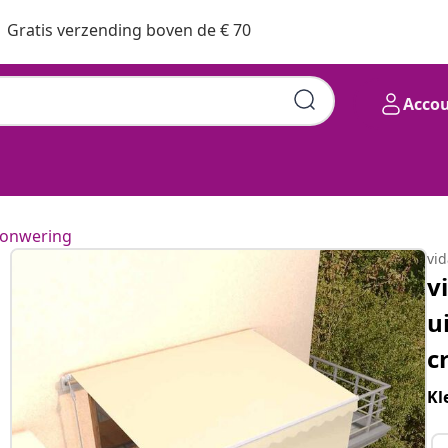
Gratis verzending boven de € 70
Acco
onwering
vi
v
u
c
Kl