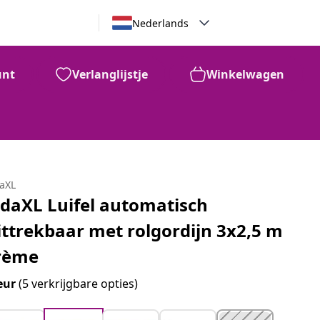
Nederlands
unt
Verlanglijstje
Winkelwagen
daXL
idaXL Luifel automatisch
ittrekbaar met rolgordijn 3x2,5 m
rème
eur
(5 verkrijgbare opties)