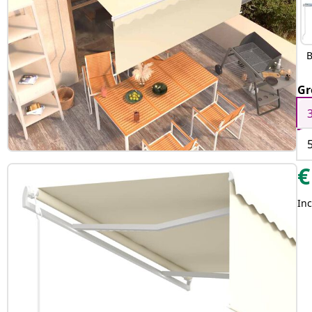
B
Gr
€
Inc