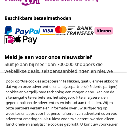
Beschikbare betaalmethoden
Meld je aan voor onze nieuwsbrief
Sluit je aan bij meer dan 700.000 shoppers die
wekelijkse deals, seizoensaanbiedingen en nieuwe
artikelen van vidaXL ontvangen.
Door op “Alle cookies accepteren” te klikken, gaat u ermee akkoord
dat wij en onze advertentie- en analysepartners (45 derde partijen)
Onze sociale media
cookies en vergelijkbare technologieën mogen gebruiken om de
sitenavigatie te verbeteren, het sitegebruik te analyseren, en
gepersonaliseerde advertenties en inhoud aan te bieden. Wij en
onze partners verzamelen informatie over uw surfgedrag op
websites en apps voor het personaliseren van advertenties en voor
Herroeping van de overeenkomst
advertentiemetingen. Als u kiest voor “Weigeren”, worden alleen
functionele en analytische cookies gebruikt. U kunt uw voorkeuren
Een annulering voor je bestelling indienen