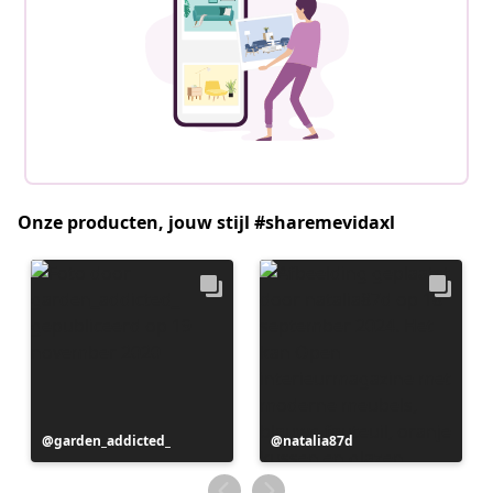
Onze producten, jouw stijl #sharemevidaxl
Bericht
garden_addicted_
Bericht
natalia87d
gepubliceerd
gepubliceerd
door
door