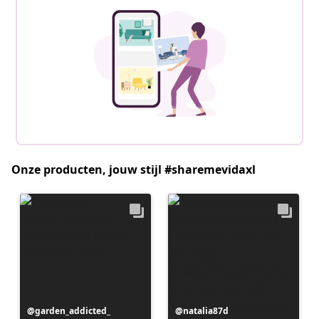
Onze producten, jouw stijl #sharemevidaxl
Bericht
garden_addicted_
Bericht
natalia87d