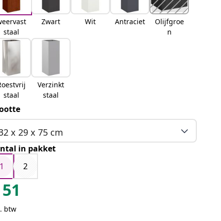
weervast
Zwart
Wit
Antraciet
Olijfgroe
staal
n
Roestvrij
Verzinkt
staal
staal
ootte
32 x 29 x 75 cm
ntal in pakket
1
2
51
. btw