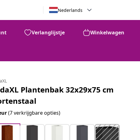
Nederlands
unt
Verlanglijstje
Winkelwagen
daXL
idaXL Plantenbak 32x29x75 cm
ortenstaal
eur
(7 verkrijgbare opties)