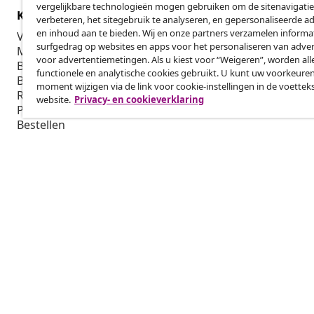
vergelijkbare technologieën mogen gebruiken om de sitenavigatie
Klantenservice
Zakelijk
verbeteren, het sitegebruik te analyseren, en gepersonaliseerde a
en inhoud aan te bieden. Wij en onze partners verzamelen informa
Volg je bestelling
Affiliatepro
surfgedrag op websites en apps voor het personaliseren van adver
Mijn account
Produceren v
voor advertentiemetingen. Als u kiest voor “Weigeren”, worden all
Betalen
Marketings
functionele en analytische cookies gebruikt. U kunt uw voorkeuren
Bezorgen
moment wijzigen via de link voor cookie-instellingen in de voettek
Retourneren
website.
Privacy- en cookieverklaring
Productinformatie
Bestellen