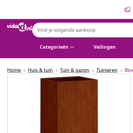
Vorige
Volgende
Categorieën
Veilingen
Home
Huis & tuin
Tuin & gazon
Tuinieren
Blo