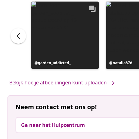
Bericht
garden_addicted_
Bericht
natalia87d
gepubliceerd
gepubliceerd
door
door
Bekijk hoe je afbeeldingen kunt uploaden
Neem contact met ons op!
Ga naar het Hulpcentrum