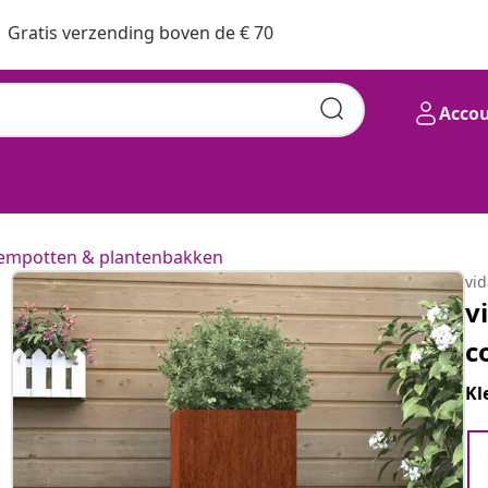
Gratis verzending boven de € 70
Acco
empotten & plantenbakken
vi
v
c
Kl