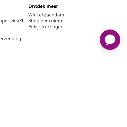
Ontdek meer
Winkel Zaandam
per vidaXL
Shop per ruimte
Bekijk kortingen
verzending
6 vidaXL www.vidaxl.nl is een website van vidaXL Marketplace
B.V.