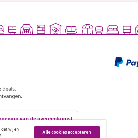
 deals,
ntvangen.
roeping van de overeenkomst
 dat wij en
Alle cookies accepteren
n