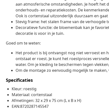
aan atmosferische omstandigheden. Je hoeft het du
onderhouds- en reparatiekosten. De kenmerkende br
Ook is cortenstaal uitzonderlijk duurzaam en gaat
Stevig frame: het stalen frame van de verhoogde tui
Decoratieve functie: de bloemenbak kan je favorie
decoratie is voor in je tuin.
Goed om te weten:
Het product is bij ontvangst nog niet verroest en 
ontstaat er roest. Je kunt het roestproces versne
water. Om je kleding te beschermen tegen vlekken,
Om de montage zo eenvoudig mogelijk te maken, w
Specificaties
Kleur: roestig
Materiaal: cortenstaal
Afmetingen: 32 x 29 x 75 cm (L x B x H)
EAN:8720287145547