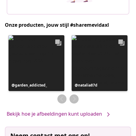
Onze producten, jouw stijl #sharemevidaxl
Bericht
garden_addicted_
Bericht
natalia87d
gepubliceerd
gepubliceerd
door
door
Bekijk hoe je afbeeldingen kunt uploaden
Neem contact met ons op!