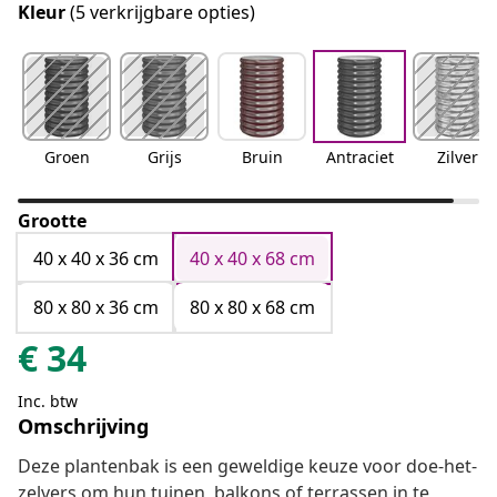
Kleur
(5 verkrijgbare opties)
Groen
Grijs
Bruin
Antraciet
Zilver
Grootte
40 x 40 x 36 cm
40 x 40 x 68 cm
80 x 80 x 36 cm
80 x 80 x 68 cm
€
34
Inc. btw
Omschrijving
Deze plantenbak is een geweldige keuze voor doe-het-
zelvers om hun tuinen, balkons of terrassen in te