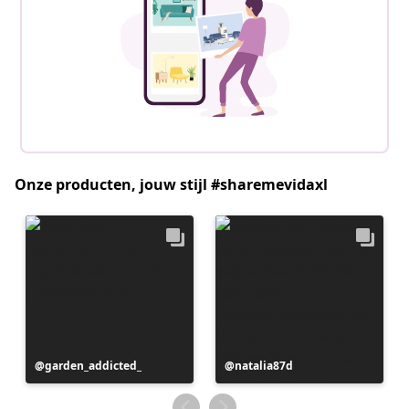
Onze producten, jouw stijl #sharemevidaxl
Bericht
garden_addicted_
Bericht
natalia87d
gepubliceerd
gepubliceerd
door
door