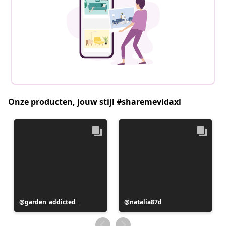
Onze producten, jouw stijl #sharemevidaxl
Bericht
garden_addicted_
Bericht
natalia87d
gepubliceerd
gepubliceerd
door
door