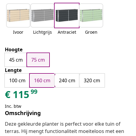
Ivoor
Lichtgrijs
Antraciet
Groen
Hoogte
45 cm
75 cm
Lengte
100 cm
160 cm
240 cm
320 cm
99
€
115
Inc. btw
Omschrijving
Deze gekleurde planter is perfect voor elke tuin of
terras. Hij mengt functionaliteit moeiteloos met een