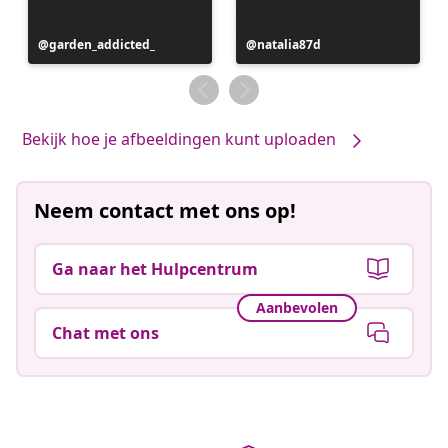
Bericht
garden_addicted_
Bericht
natalia87d
gepubliceerd
gepubliceerd
door
door
Bekijk hoe je afbeeldingen kunt uploaden
Neem contact met ons op!
Ga naar het Hulpcentrum
Aanbevolen
Chat met ons