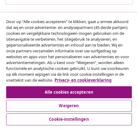
Door op “Alle cookies accepteren” te klikken, gaat u ermee akkoord
Klantenservice
dat wij en onze advertentie- en analysepartners (45 derde partijen)
cookies en vergelijkbare technologieën mogen gebruiken om de
sitenavigatie te verbeteren, het sitegebruik te analyseren, en
Zakelijk
gepersonaliseerde advertenties en inhoud aan te bieden. Wij en
onze partners verzamelen informatie over uw surfgedrag op
websites en apps voor het personaliseren van advertenties en voor
vidaXL
advertentiemetingen. Als u kiest voor “Weigeren”, worden alleen
functionele en analytische cookies gebruikt. U kunt uw voorkeuren
op elk moment wijzigen via de link voor cookie-instellingen in de
Ontdek meer
voettekst van de website.
Privacy- en cookieverklaring
Alle cookies accepteren
Weigeren
Cookie-instellingen
© 2008-2026 vidaXL www.vidaxl.nl is een website van vidaXL
Marketplace B.V.