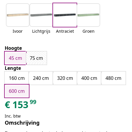
Ivoor
Lichtgrijs
Antraciet
Groen
Hoogte
45 cm
75 cm
Lengte
160 cm
240 cm
320 cm
400 cm
480 cm
600 cm
99
€
153
Inc. btw
Omschrijving