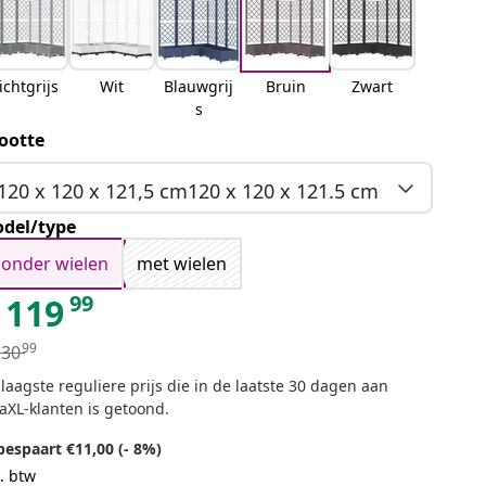
ichtgrijs
Wit
Blauwgrij
Bruin
Zwart
s
ootte
120 x 120 x 121,5 cm120 x 120 x 121.5 cm
del/type
zonder wielen
met wielen
99
119
99
130
laagste reguliere prijs die in de laatste 30 dagen aan
aXL-klanten is getoond.
bespaart €11,00 (- 8%)
. btw