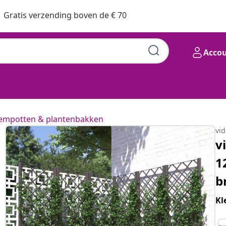
Gratis verzending boven de € 70
Acco
empotten & plantenbakken
vi
v
1
b
Kl