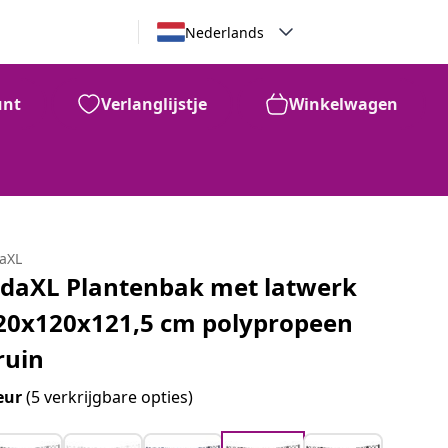
Nederlands
unt
Verlanglijstje
Winkelwagen
daXL
idaXL Plantenbak met latwerk
20x120x121,5 cm polypropeen
ruin
eur
(5 verkrijgbare opties)