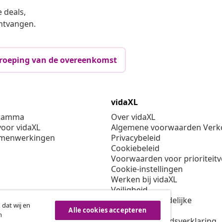
 deals,
ntvangen.
roeping van de overeenkomst
vidaXL
gramma
Over vidaXL
oor vidaXL
Algemene voorwaarden Verko
amenwerkingen
Privacybeleid
Cookiebeleid
Voorwaarden voor prioriteit
Cookie-instellingen
Werken bij vidaXL
Veiligheid
EU verantwoordelijke
 dat wij en
Beleid voor EPR
Alle cookies accepteren
n
Toegankelijkheidsverklaring