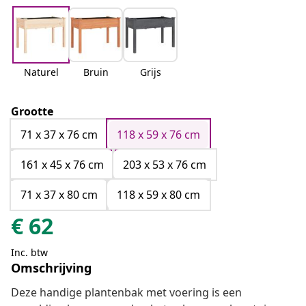
Naturel
Bruin
Grijs
Grootte
71 x 37 x 76 cm
118 x 59 x 76 cm
161 x 45 x 76 cm
203 x 53 x 76 cm
71 x 37 x 80 cm
118 x 59 x 80 cm
€
62
Inc. btw
Omschrijving
Deze handige plantenbak met voering is een