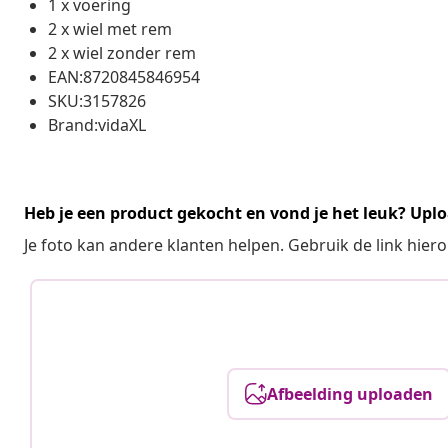
1 x voering
2 x wiel met rem
2 x wiel zonder rem
EAN:8720845846954
SKU:3157826
Brand:vidaXL
Heb je een product gekocht en vond je het leuk? Uplo
Je foto kan andere klanten helpen. Gebruik de link hie
Afbeelding uploaden