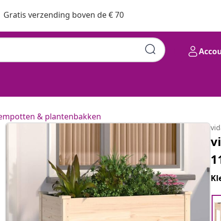
Gratis verzending boven de € 70
Acco
empotten & plantenbakken
vi
v
1
Kl