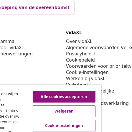
roeping van de overeenkomst
vidaXL
gramma
Over vidaXL
oor vidaXL
Algemene voorwaarden Verko
amenwerkingen
Privacybeleid
Cookiebeleid
Voorwaarden voor prioriteit
Cookie-instellingen
Werken bij vidaXL
Veiligheid
EU verantwoordelijke
 dat wij en
Beleid voor EPR
Alle cookies accepteren
n
Toegankelijkheidsverklaring
 te
dvertenties
Weigeren
tie over uw
tenties en
Cookie-instellingen
een