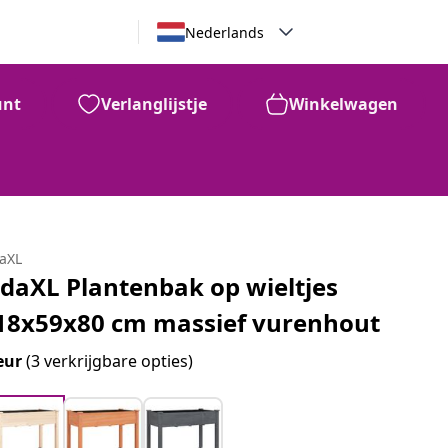
Nederlands
unt
Verlanglijstje
Winkelwagen
daXL
idaXL Plantenbak op wieltjes
18x59x80 cm massief vurenhout
eur
(3 verkrijgbare opties)