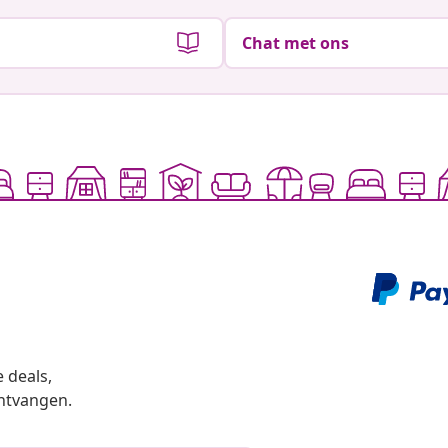
Chat met ons
 deals,
ntvangen.