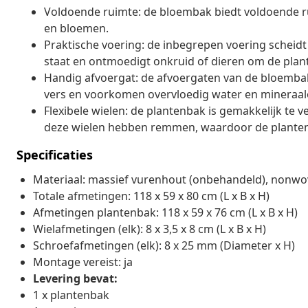
Voldoende ruimte: de bloembak biedt voldoende ru
en bloemen.
Praktische voering: de inbegrepen voering scheidt
staat en ontmoedigt onkruid of dieren om de plant
Handig afvoergat: de afvoergaten van de bloembak
vers en voorkomen overvloedig water en mineraa
Flexibele wielen: de plantenbak is gemakkelijk te
deze wielen hebben remmen, waardoor de plantenb
Specificaties
Materiaal: massief vurenhout (onbehandeld), nonwove
Totale afmetingen: 118 x 59 x 80 cm (L x B x H)
Afmetingen plantenbak: 118 x 59 x 76 cm (L x B x H)
Wielafmetingen (elk): 8 x 3,5 x 8 cm (L x B x H)
Schroefafmetingen (elk): 8 x 25 mm (Diameter x H)
Montage vereist: ja
Levering bevat:
1 x plantenbak