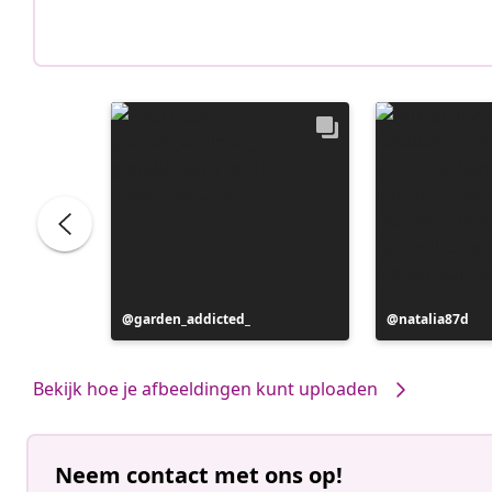
Bericht
garden_addicted_
Bericht
natalia87d
gepubliceerd
gepubliceerd
door
door
Bekijk hoe je afbeeldingen kunt uploaden
Neem contact met ons op!