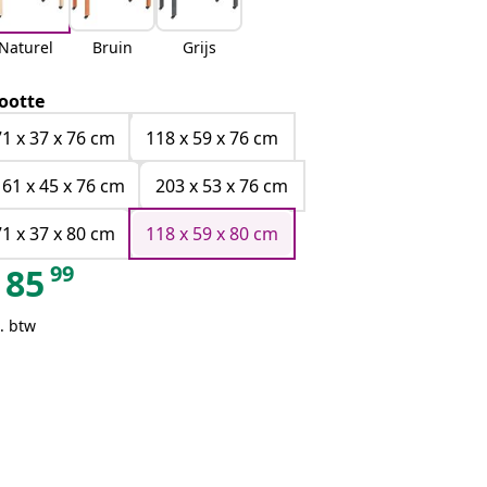
Naturel
Bruin
Grijs
ootte
71 x 37 x 76 cm
118 x 59 x 76 cm
161 x 45 x 76 cm
203 x 53 x 76 cm
71 x 37 x 80 cm
118 x 59 x 80 cm
99
85
. btw