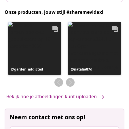
Onze producten, jouw stijl #sharemevidaxl
Bericht
garden_addicted_
Bericht
natalia87d
gepubliceerd
gepubliceerd
door
door
Bekijk hoe je afbeeldingen kunt uploaden
Neem contact met ons op!