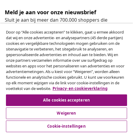
Meld je aan voor onze nieuwsbrief
Sluit je aan bij meer dan 700.000 shoppers die
wekelijkse deals, seizoensaanbiedingen en nieuwe
Door op “Alle cookies accepteren” te klikken, gaat u ermee akkoord
artikelen van vidaXL ontvangen.
dat wij en onze advertentie- en analysepartners (45 derde partijen)
cookies en vergelijkbare technologieën mogen gebruiken om de
Onze sociale media
sitenavigatie te verbeteren, het sitegebruik te analyseren, en
gepersonaliseerde advertenties en inhoud aan te bieden. Wij en
onze partners verzamelen informatie over uw surfgedrag op
websites en apps voor het personaliseren van advertenties en voor
advertentiemetingen. Als u kiest voor “Weigeren”, worden alleen
Herroeping van de overeenkomst
functionele en analytische cookies gebruikt. U kunt uw voorkeuren
op elk moment wijzigen via de link voor cookie-instellingen in de
Een annulering voor je bestelling indienen
voettekst van de website.
Privacy- en cookieverklaring
Herroeping van de overeenkomst
Alle cookies accepteren
Weigeren
Klantenservice
Cookie-instellingen