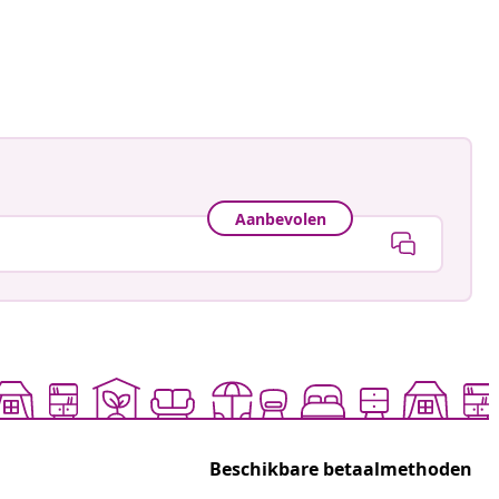
namele_
ceerd
Aanbevolen
Beschikbare betaalmethoden