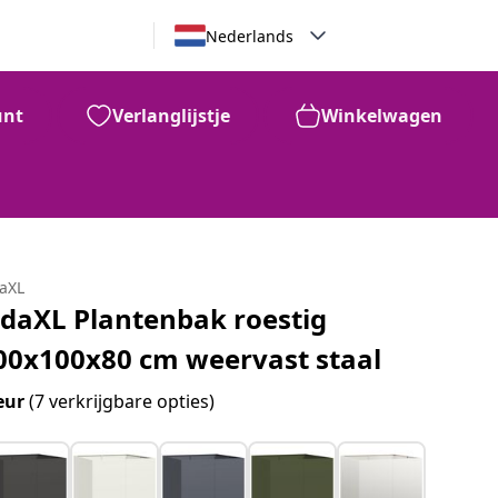
Nederlands
unt
Verlanglijstje
Winkelwagen
daXL
idaXL Plantenbak roestig
00x100x80 cm weervast staal
eur
(7 verkrijgbare opties)