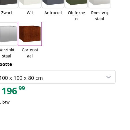
Zwart
Wit
Antraciet
Olijfgroe
Roestvrij
n
staal
Verzinkt
Cortenst
staal
aal
ootte
100 x 100 x 80 cm
99
196
. btw