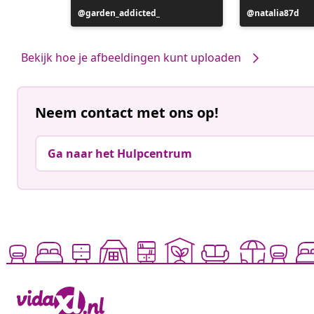
Bericht
garden_addicted_
Bericht
natalia87d
gepubliceerd
gepubliceerd
door
door
Bekijk hoe je afbeeldingen kunt uploaden
Neem contact met ons op!
Ga naar het Hulpcentrum