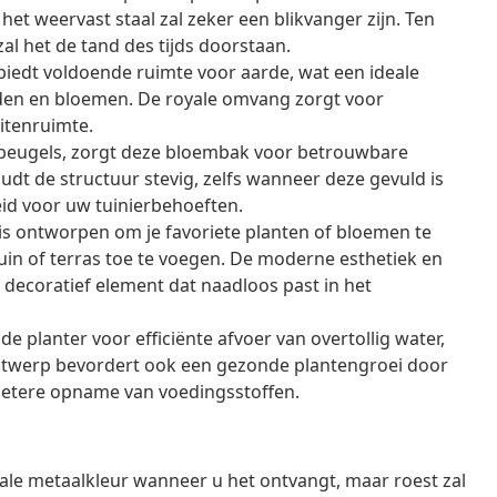
et weervast staal zal zeker een blikvanger zijn. Ten
zal het de tand des tijds doorstaan.
iedt voldoende ruimte voor aarde, wat een ideale
iden en bloemen. De royale omvang zorgt voor
uitenruimte.
unbeugels, zorgt deze bloembak voor betrouwbare
oudt de structuur stevig, zelfs wanneer deze gevuld is
id voor uw tuinierbehoeften.
is ontworpen om je favoriete planten of bloemen te
je tuin of terras toe te voegen. De moderne esthetiek en
 decoratief element dat naadloos past in het
lanter voor efficiënte afvoer van overtollig water,
twerp bevordert ook een gezonde plantengroei door
n betere opname van voedingsstoffen.
male metaalkleur wanneer u het ontvangt, maar roest zal