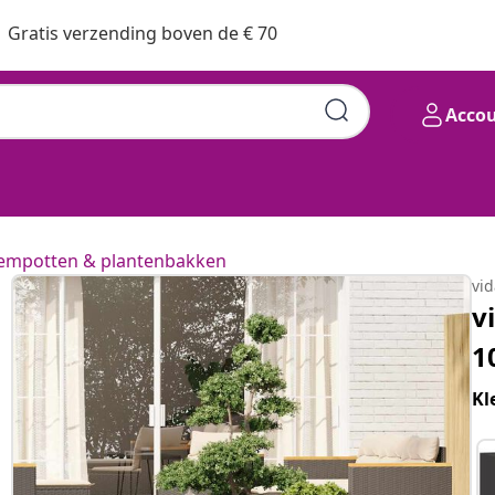
Gratis verzending boven de € 70
Acco
empotten & plantenbakken
vi
v
1
Kl