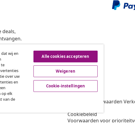
 deals,
ntvangen.
 dat wij en
Alle cookies accepteren
n
roeping van de overeenkomst
 te
dvertenties
Weigeren
tie over uw
tenties en
vidaXL
Cookie-instellingen
een
 op elk
gramma
Over vidaXL
st van de
oor vidaXL
Algemene voorwaarden Verko
amenwerkingen
Privacybeleid
Cookiebeleid
Voorwaarden voor prioriteit
Cookie-instellingen
Werken bij vidaXL