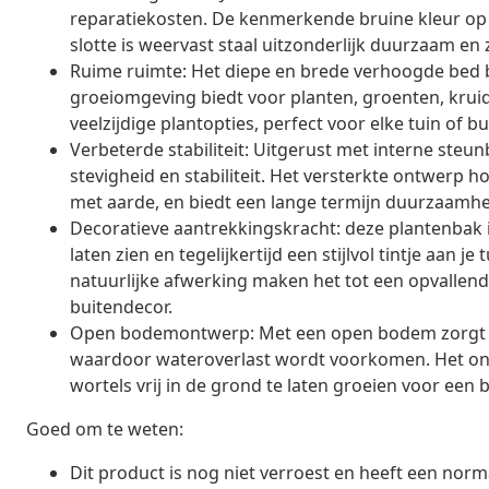
reparatiekosten. De kenmerkende bruine kleur op h
slotte is weervast staal uitzonderlijk duurzaam en 
Ruime ruimte: Het diepe en brede verhoogde bed b
groeiomgeving biedt voor planten, groenten, kru
veelzijdige plantopties, perfect voor elke tuin of b
Verbeterde stabiliteit: Uitgerust met interne ste
stevigheid en stabiliteit. Het versterkte ontwerp h
met aarde, en biedt een lange termijn duurzaamhe
Decoratieve aantrekkingskracht: deze plantenbak 
laten zien en tegelijkertijd een stijlvol tintje aan 
natuurlijke afwerking maken het tot een opvallend
buitendecor.
Open bodemontwerp: Met een open bodem zorgt de p
waardoor wateroverlast wordt voorkomen. Het on
wortels vrij in de grond te laten groeien voor ee
Goed om te weten:
Dit product is nog niet verroest en heeft een nor