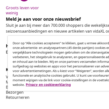
Groots leven voor
weinig
Meld je aan voor onze nieuwsbrief
Sluit je aan bij meer dan 700.000 shoppers die wekelijkse
seizoensaanbiedingen en nieuwe artikelen van vidaXL o
Door op “Alle cookies accepteren” te klikken, gaat u ermee akkoord
Herroeping van de overeenkomst
onze advertentie- en analysepartners (45 derde partijen) cookies e
Her
Een annulering voor je bestelling indienen
vergelijkbare technologieën mogen gebruiken om de sitenavigatie
verbeteren, het sitegebruik te analyseren, en gepersonaliseerde a
en inhoud aan te bieden. Wij en onze partners verzamelen informa
surfgedrag op websites en apps voor het personaliseren van adver
Klantenservice
Zakelijk
voor advertentiemetingen. Als u kiest voor “Weigeren”, worden all
functionele en analytische cookies gebruikt. U kunt uw voorkeuren
Volg je bestelling
Affiliatepro
moment wijzigen via de link voor cookie-instellingen in de voettek
Mijn account
Produceren v
website.
Privacy- en cookieverklaring
Betalen
Marketings
Bezorgen
Retourneren
Productinformatie
Bestellen