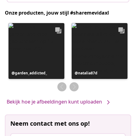
Onze producten, jouw stijl #sharemevidaxl
Bericht
garden_addicted_
Bericht
natalia87d
gepubliceerd
gepubliceerd
door
door
Bekijk hoe je afbeeldingen kunt uploaden
Neem contact met ons op!