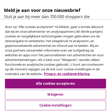
Meld je aan voor onze nieuwsbrief
Sluit je aan bij meer dan 700.000 shoppers die
wekelijkse deals, seizoensaanbiedingen en nieuwe
Door op “Alle cookies accepteren” te klikken, gaat u ermee akkoord
artikelen van vidaXL ontvangen.
dat wij en onze advertentie- en analysepartners (45 derde partijen)
cookies en vergelijkbare technologieën mogen gebruiken om de
Onze sociale media
sitenavigatie te verbeteren, het sitegebruik te analyseren, en
gepersonaliseerde advertenties en inhoud aan te bieden. Wij en
onze partners verzamelen informatie over uw surfgedrag op
websites en apps voor het personaliseren van advertenties en voor
advertentiemetingen. Als u kiest voor “Weigeren”, worden alleen
Herroeping van de overeenkomst
functionele en analytische cookies gebruikt. U kunt uw voorkeuren
op elk moment wijzigen via de link voor cookie-instellingen in de
Een annulering voor je bestelling indienen
voettekst van de website.
Privacy- en cookieverklaring
Herroeping van de overeenkomst
Alle cookies accepteren
Weigeren
Klantenservice
Cookie-instellingen