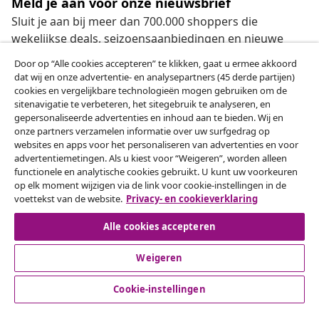
Meld je aan voor onze nieuwsbrief
Sluit je aan bij meer dan 700.000 shoppers die
wekelijkse deals, seizoensaanbiedingen en nieuwe
artikelen van vidaXL ontvangen.
Door op “Alle cookies accepteren” te klikken, gaat u ermee akkoord
dat wij en onze advertentie- en analysepartners (45 derde partijen)
Onze sociale media
cookies en vergelijkbare technologieën mogen gebruiken om de
sitenavigatie te verbeteren, het sitegebruik te analyseren, en
gepersonaliseerde advertenties en inhoud aan te bieden. Wij en
onze partners verzamelen informatie over uw surfgedrag op
websites en apps voor het personaliseren van advertenties en voor
Herroeping van de overeenkomst
advertentiemetingen. Als u kiest voor “Weigeren”, worden alleen
functionele en analytische cookies gebruikt. U kunt uw voorkeuren
Een annulering voor je bestelling indienen
op elk moment wijzigen via de link voor cookie-instellingen in de
voettekst van de website.
Privacy- en cookieverklaring
Herroeping van de overeenkomst
Alle cookies accepteren
Weigeren
Klantenservice
Cookie-instellingen
Zakelijk