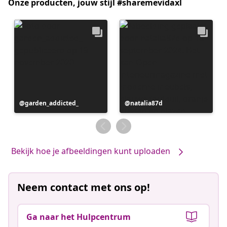
Onze producten, jouw stijl #sharemevidaxl
Bericht
garden_addicted_
Bericht
natalia87d
gepubliceerd
gepubliceerd
door
door
Bekijk hoe je afbeeldingen kunt uploaden
Neem contact met ons op!
Ga naar het Hulpcentrum