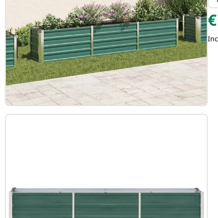
€
Inc