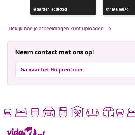
Bericht
garden_addicted_
Bericht
natalia87d
gepubliceerd
gepubliceerd
door
door
Bekijk hoe je afbeeldingen kunt uploaden
Neem contact met ons op!
Ga naar het Hulpcentrum