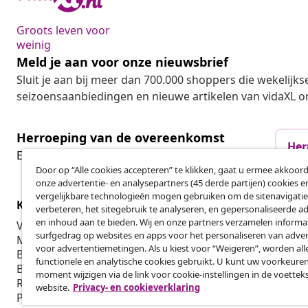
Groots leven voor
weinig
Meld je aan voor onze nieuwsbrief
Sluit je aan bij meer dan 700.000 shoppers die wekelijkse
seizoensaanbiedingen en nieuwe artikelen van vidaXL o
Herroeping van de overeenkomst
Her
Een annulering voor je bestelling indienen
Door op “Alle cookies accepteren” te klikken, gaat u ermee akkoord
onze advertentie- en analysepartners (45 derde partijen) cookies e
vergelijkbare technologieën mogen gebruiken om de sitenavigatie
Klantenservice
Zakelijk
verbeteren, het sitegebruik te analyseren, en gepersonaliseerde a
en inhoud aan te bieden. Wij en onze partners verzamelen informa
Volg je bestelling
Affiliatepro
surfgedrag op websites en apps voor het personaliseren van adver
Mijn account
Produceren v
voor advertentiemetingen. Als u kiest voor “Weigeren”, worden all
Betalen
Marketings
functionele en analytische cookies gebruikt. U kunt uw voorkeuren
Bezorgen
moment wijzigen via de link voor cookie-instellingen in de voettek
Retourneren
website.
Privacy- en cookieverklaring
Productinformatie