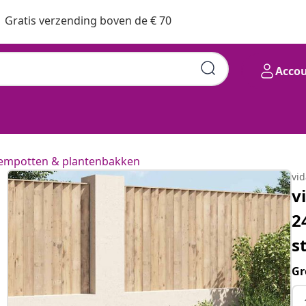
Gratis verzending boven de € 70
Acco
empotten & plantenbakken
vi
v
2
s
Gr