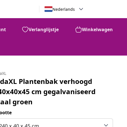
Nederlands
unt
Verlanglijstje
Winkelwagen
daXL
idaXL Plantenbak verhoogd
40x40x45 cm gegalvaniseerd
taal groen
ootte
240 x 40 x 45 cm