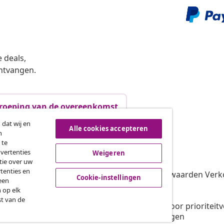
 deals,
ntvangen.
roeping van de overeenkomst
 dat wij en
Alle cookies accepteren
n
 te
vidaXL
dvertenties
Weigeren
tie over uw
gramma
Over vidaXL
tenties en
oor vidaXL
Algemene voorwaarden Verko
Cookie-instellingen
een
amenwerkingen
Privacybeleid
 op elk
Cookiebeleid
st van de
Voorwaarden voor prioriteit
Cookie-instellingen