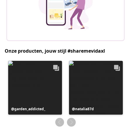
Onze producten, jouw stijl #sharemevidaxl
Bericht
garden_addicted_
Bericht
natalia87d
gepubliceerd
gepubliceerd
door
door