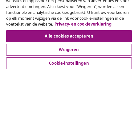
websites en apps voor het personaliseren van advertenties en voor
advertentiemetingen. Als u kiest voor “Weigeren”, worden alleen
Herroeping van de overeenkomst
functionele en analytische cookies gebruikt. U kunt uw voorkeuren
op elk moment wijzigen via de link voor cookie-instellingen in de
Een annulering voor je bestelling indienen
voettekst van de website.
Privacy- en cookieverklaring
Herroeping van de overeenkomst
Alle cookies accepteren
Weigeren
Klantenservice
Cookie-instellingen
Zakelijk
vidaXL
Ontdek meer