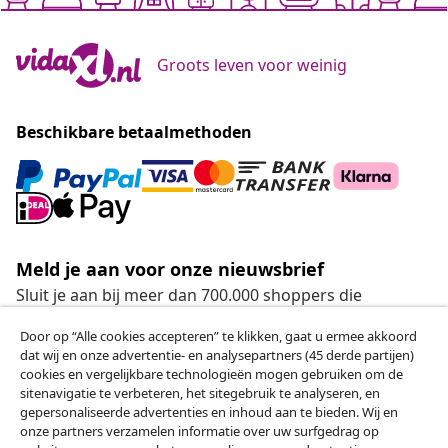
Groots leven voor weinig
Beschikbare betaalmethoden
Meld je aan voor onze nieuwsbrief
Sluit je aan bij meer dan 700.000 shoppers die
wekelijkse deals, seizoensaanbiedingen en nieuwe
Door op “Alle cookies accepteren” te klikken, gaat u ermee akkoord
artikelen van vidaXL ontvangen.
dat wij en onze advertentie- en analysepartners (45 derde partijen)
cookies en vergelijkbare technologieën mogen gebruiken om de
Onze sociale media
sitenavigatie te verbeteren, het sitegebruik te analyseren, en
gepersonaliseerde advertenties en inhoud aan te bieden. Wij en
onze partners verzamelen informatie over uw surfgedrag op