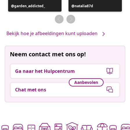
Bericht
garden_addicted_
Bericht
natalia87d
gepubliceerd
gepubliceerd
door
door
Bekijk hoe je afbeeldingen kunt uploaden
Neem contact met ons op!
Ga naar het Hulpcentrum
Aanbevolen
Chat met ons