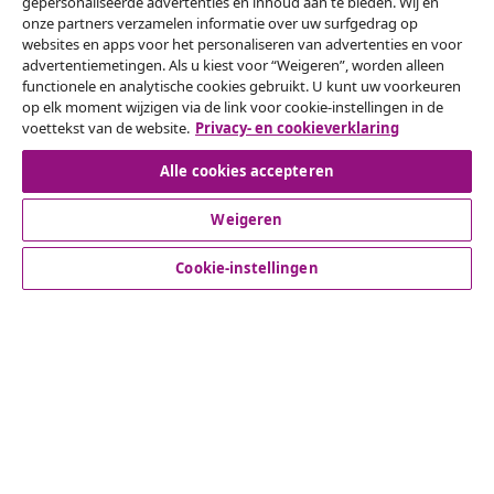
gepersonaliseerde advertenties en inhoud aan te bieden. Wij en
onze partners verzamelen informatie over uw surfgedrag op
websites en apps voor het personaliseren van advertenties en voor
Herroeping van de overeenkomst
advertentiemetingen. Als u kiest voor “Weigeren”, worden alleen
functionele en analytische cookies gebruikt. U kunt uw voorkeuren
Een annulering voor je bestelling indienen
op elk moment wijzigen via de link voor cookie-instellingen in de
voettekst van de website.
Privacy- en cookieverklaring
Herroeping van de overeenkomst
Alle cookies accepteren
Weigeren
Klantenservice
Cookie-instellingen
Zakelijk
vidaXL
Ontdek meer