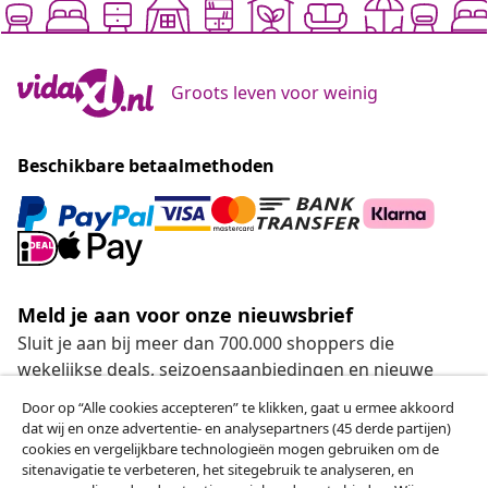
Groots leven voor weinig
Beschikbare betaalmethoden
Meld je aan voor onze nieuwsbrief
Sluit je aan bij meer dan 700.000 shoppers die
wekelijkse deals, seizoensaanbiedingen en nieuwe
artikelen van vidaXL ontvangen.
Door op “Alle cookies accepteren” te klikken, gaat u ermee akkoord
dat wij en onze advertentie- en analysepartners (45 derde partijen)
Onze sociale media
cookies en vergelijkbare technologieën mogen gebruiken om de
sitenavigatie te verbeteren, het sitegebruik te analyseren, en