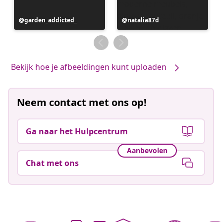
Bericht
garden_addicted_
Bericht
natalia87d
gepubliceerd
gepubliceerd
door
door
Bekijk hoe je afbeeldingen kunt uploaden
Neem contact met ons op!
Ga naar het Hulpcentrum
Aanbevolen
Chat met ons