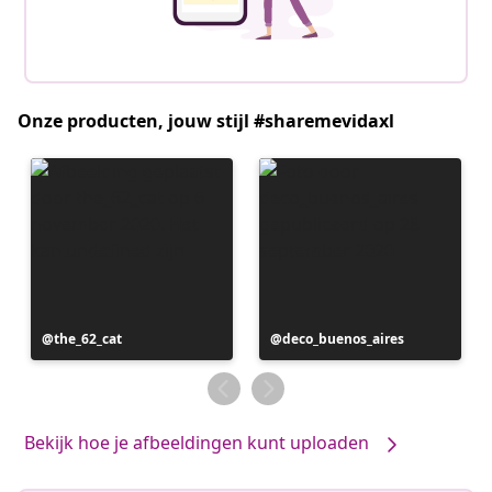
Onze producten, jouw stijl #sharemevidaxl
Bericht
the_62_cat
Bericht
deco_buenos_aires
gepubliceerd
gepubliceerd
door
door
Bekijk hoe je afbeeldingen kunt uploaden