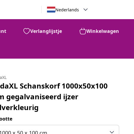
Nederlands
unt
Verlanglijstje
Winkelwagen
daXL
idaXL Schanskorf 1000x50x100
m gegalvaniseerd ijzer
ilverkleurig
ootte
1000 x 50 x 100 cm