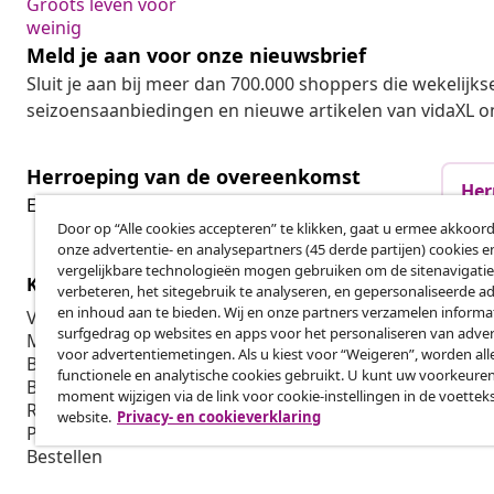
Groots leven voor
weinig
Meld je aan voor onze nieuwsbrief
Sluit je aan bij meer dan 700.000 shoppers die wekelijkse
seizoensaanbiedingen en nieuwe artikelen van vidaXL o
Herroeping van de overeenkomst
Her
Een annulering voor je bestelling indienen
Door op “Alle cookies accepteren” te klikken, gaat u ermee akkoord
onze advertentie- en analysepartners (45 derde partijen) cookies e
vergelijkbare technologieën mogen gebruiken om de sitenavigatie
Klantenservice
Zakelijk
verbeteren, het sitegebruik te analyseren, en gepersonaliseerde a
en inhoud aan te bieden. Wij en onze partners verzamelen informa
Volg je bestelling
Affiliatepro
surfgedrag op websites en apps voor het personaliseren van adver
Mijn account
Produceren v
voor advertentiemetingen. Als u kiest voor “Weigeren”, worden all
Betalen
Marketings
functionele en analytische cookies gebruikt. U kunt uw voorkeuren
Bezorgen
moment wijzigen via de link voor cookie-instellingen in de voettek
Retourneren
website.
Privacy- en cookieverklaring
Productinformatie
Bestellen