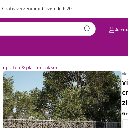
Gratis verzending boven de € 70
Acco
empotten & plantenbakken
vi
v
c
z
Gr