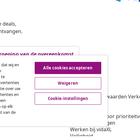
 deals,
ntvangen.
roeping van de overeenkomst
 dat wij en
Alle cookies accepteren
n
 te
vidaXL
dvertenties
Weigeren
tie over uw
gramma
Over vidaXL
tenties en
oor vidaXL
Algemene voorwaarden Verko
Cookie-instellingen
een
amenwerkingen
Privacybeleid
 op elk
Cookiebeleid
st van de
Voorwaarden voor prioriteit
Cookie-instellingen
Werken bij vidaXL
Veiligheid