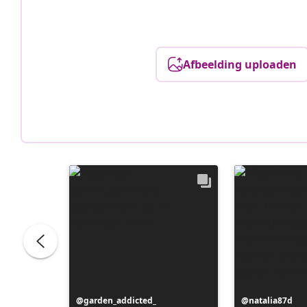
Afbeelding uploaden
Bericht
garden_addicted_
Bericht
natalia87d