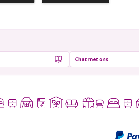
gepubliceerd
gepubli
door
door
Chat met ons