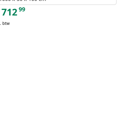
99
712
. btw