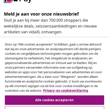
Meld je aan voor onze nieuwsbrief
Sluit je aan bij meer dan 700.000 shoppers die
wekelijkse deals, seizoensaanbiedingen en nieuwe
artikelen van vidaXL ontvangen.
Onze sociale media
Door op “Alle cookies accepteren” te klikken, gaat u ermee akkoord
dat wij en onze advertentie- en analysepartners (45 derde partijen)
cookies en vergelijkbare technologieën mogen gebruiken om de
sitenavigatie te verbeteren, het sitegebruik te analyseren, en
gepersonaliseerde advertenties en inhoud aan te bieden. Wij en
Herroeping van de overeenkomst
onze partners verzamelen informatie over uw surfgedrag op
websites en apps voor het personaliseren van advertenties en voor
Een annulering voor je bestelling indienen
advertentiemetingen. Als u kiest voor “Weigeren”, worden alleen
functionele en analytische cookies gebruikt. U kunt uw voorkeuren
Herroeping van de overeenkomst
op elk moment wijzigen via de link voor cookie-instellingen in de
voettekst van de website.
Privacy- en cookieverklaring
Alle cookies accepteren
Klantenservice