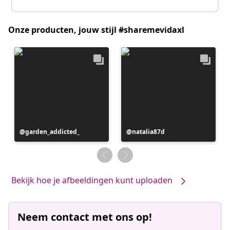
Onze producten, jouw stijl #sharemevidaxl
Bericht
garden_addicted_
Bericht
natalia87d
gepubliceerd
gepubliceerd
door
door
Bekijk hoe je afbeeldingen kunt uploaden
Neem contact met ons op!