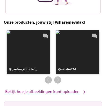
Onze producten, jouw stijl #sharemevidaxl
Bericht
garden_addicted_
Bericht
natalia87d
gepubliceerd
gepubliceerd
door
door
Bekijk hoe je afbeeldingen kunt uploaden