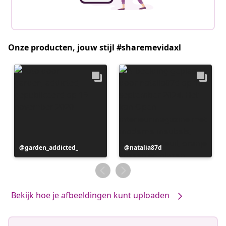
Onze producten, jouw stijl #sharemevidaxl
Bericht
garden_addicted_
Bericht
natalia87d
gepubliceerd
gepubliceerd
door
door
Bekijk hoe je afbeeldingen kunt uploaden