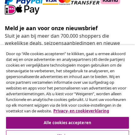
Meld je aan voor onze nieuwsbrief
Sluit je aan bij meer dan 700.000 shoppers die
wekelijkse deals, seizoensaanbiedingen en nieuwe
artikelen van vidaXL ontvangen.
Door op “Alle cookies accepteren” te klikken, gaat u ermee akkoord
dat wij en onze advertentie- en analysepartners (45 derde partijen)
Onze sociale media
cookies en vergelijkbare technologieën mogen gebruiken om de
sitenavigatie te verbeteren, het sitegebruik te analyseren, en
gepersonaliseerde advertenties en inhoud aan te bieden. Wij en
onze partners verzamelen informatie over uw surfgedrag op
websites en apps voor het personaliseren van advertenties en voor
Herroeping van de overeenkomst
advertentiemetingen. Als u kiest voor “Weigeren”, worden alleen
functionele en analytische cookies gebruikt. U kunt uw voorkeuren
Een annulering voor je bestelling indienen
op elk moment wijzigen via de link voor cookie-instellingen in de
voettekst van de website.
Privacy- en cookieverklaring
Herroeping van de overeenkomst
Alle cookies accepteren