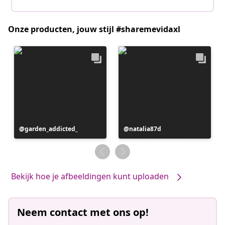
Onze producten, jouw stijl #sharemevidaxl
Bericht
garden_addicted_
Bericht
natalia87d
gepubliceerd
gepubliceerd
door
door
Bekijk hoe je afbeeldingen kunt uploaden
Neem contact met ons op!