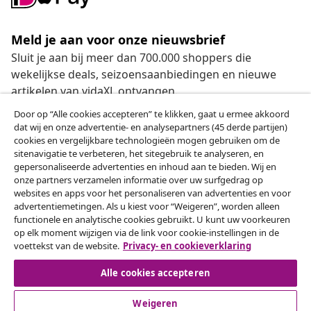
Meld je aan voor onze nieuwsbrief
Sluit je aan bij meer dan 700.000 shoppers die
wekelijkse deals, seizoensaanbiedingen en nieuwe
artikelen van vidaXL ontvangen.
Door op “Alle cookies accepteren” te klikken, gaat u ermee akkoord
Onze sociale media
dat wij en onze advertentie- en analysepartners (45 derde partijen)
cookies en vergelijkbare technologieën mogen gebruiken om de
sitenavigatie te verbeteren, het sitegebruik te analyseren, en
gepersonaliseerde advertenties en inhoud aan te bieden. Wij en
onze partners verzamelen informatie over uw surfgedrag op
Herroeping van de overeenkomst
websites en apps voor het personaliseren van advertenties en voor
advertentiemetingen. Als u kiest voor “Weigeren”, worden alleen
Een annulering voor je bestelling indienen
functionele en analytische cookies gebruikt. U kunt uw voorkeuren
op elk moment wijzigen via de link voor cookie-instellingen in de
Herroeping van de overeenkomst
voettekst van de website.
Privacy- en cookieverklaring
Alle cookies accepteren
Weigeren
Klantenservice