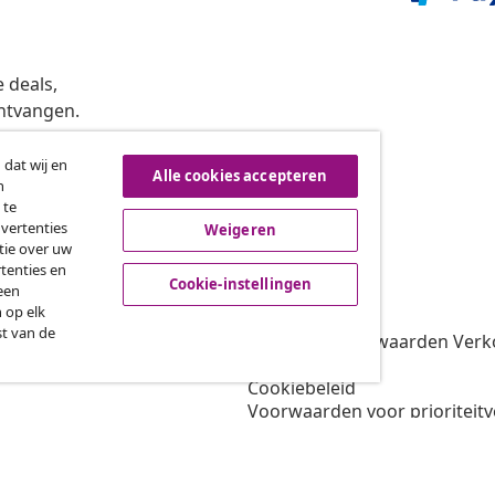
 deals,
ntvangen.
 dat wij en
Alle cookies accepteren
n
roeping van de overeenkomst
 te
dvertenties
Weigeren
tie over uw
tenties en
vidaXL
Cookie-instellingen
een
 op elk
gramma
Over vidaXL
st van de
oor vidaXL
Algemene voorwaarden Verko
amenwerkingen
Privacybeleid
Cookiebeleid
Voorwaarden voor prioriteit
Cookie-instellingen
Werken bij vidaXL
Veiligheid