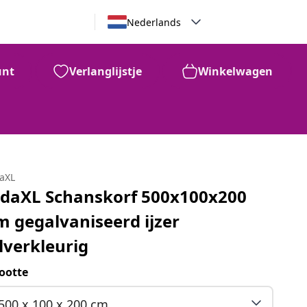
Nederlands
unt
Verlanglijstje
Winkelwagen
daXL
idaXL Schanskorf 500x100x200
m gegalvaniseerd ijzer
ilverkleurig
ootte
500 x 100 x 200 cm