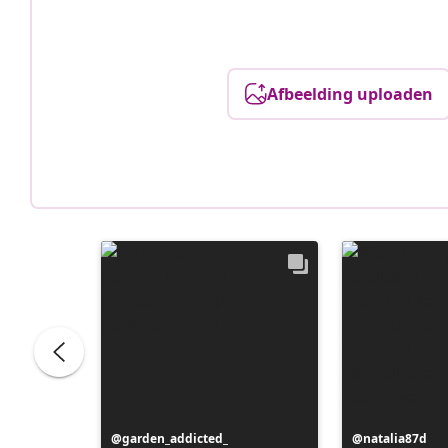
Afbeelding uploaden
Bericht
garden_addicted_
Bericht
natalia87d