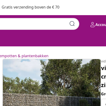
Gratis verzending boven de € 70
Acco
empotten & plantenbakken
vi
v
c
z
Gr