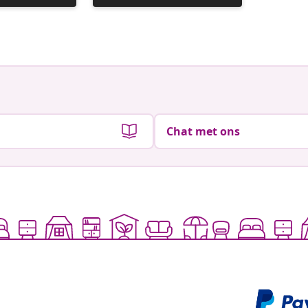
gepubliceerd
gepubli
door
door
Chat met ons