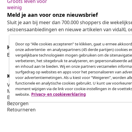
Groots leven voor
weinig
Meld je aan voor onze nieuwsbrief
Sluit je aan bij meer dan 700.000 shoppers die wekelijkse
seizoensaanbiedingen en nieuwe artikelen van vidaXL o
Door op “Alle cookies accepteren” te klikken, gaat u ermee akkoord
Herroeping van de overeenkomst
onze advertentie- en analysepartners (45 derde partijen) cookies e
Her
Een annulering voor je bestelling indienen
vergelijkbare technologieën mogen gebruiken om de sitenavigatie
verbeteren, het sitegebruik te analyseren, en gepersonaliseerde a
en inhoud aan te bieden. Wij en onze partners verzamelen informa
surfgedrag op websites en apps voor het personaliseren van adver
Klantenservice
Zakelijk
voor advertentiemetingen. Als u kiest voor “Weigeren”, worden all
functionele en analytische cookies gebruikt. U kunt uw voorkeuren
Volg je bestelling
Affiliatepro
moment wijzigen via de link voor cookie-instellingen in de voettek
Mijn account
Produceren v
website.
Privacy- en cookieverklaring
Betalen
Marketings
Bezorgen
Retourneren
Productinformatie
Bestellen