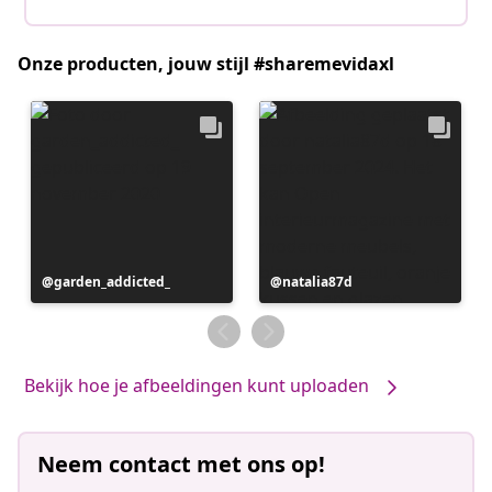
Onze producten, jouw stijl #sharemevidaxl
Bericht
garden_addicted_
Bericht
natalia87d
gepubliceerd
gepubliceerd
door
door
Bekijk hoe je afbeeldingen kunt uploaden
Neem contact met ons op!