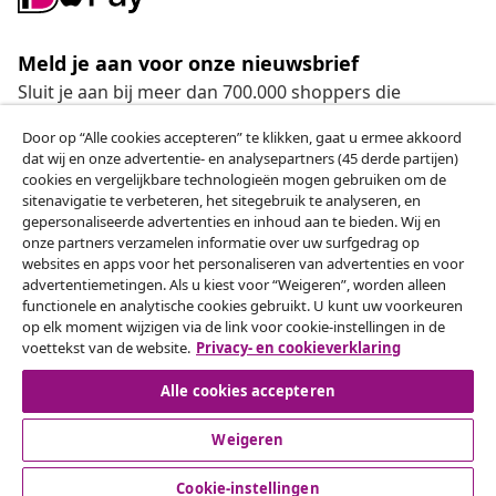
Meld je aan voor onze nieuwsbrief
Sluit je aan bij meer dan 700.000 shoppers die
wekelijkse deals, seizoensaanbiedingen en nieuwe
Door op “Alle cookies accepteren” te klikken, gaat u ermee akkoord
artikelen van vidaXL ontvangen.
dat wij en onze advertentie- en analysepartners (45 derde partijen)
cookies en vergelijkbare technologieën mogen gebruiken om de
Onze sociale media
sitenavigatie te verbeteren, het sitegebruik te analyseren, en
gepersonaliseerde advertenties en inhoud aan te bieden. Wij en
onze partners verzamelen informatie over uw surfgedrag op
websites en apps voor het personaliseren van advertenties en voor
advertentiemetingen. Als u kiest voor “Weigeren”, worden alleen
Herroeping van de overeenkomst
functionele en analytische cookies gebruikt. U kunt uw voorkeuren
op elk moment wijzigen via de link voor cookie-instellingen in de
Een annulering voor je bestelling indienen
voettekst van de website.
Privacy- en cookieverklaring
Herroeping van de overeenkomst
Alle cookies accepteren
Weigeren
Klantenservice
Cookie-instellingen