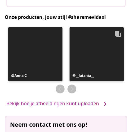
Onze producten, jouw stijl #sharemevidaxl
Bericht
Anna C
Bericht
__latania__
gepubliceerd
gepubliceerd
door
door
Bekijk hoe je afbeeldingen kunt uploaden
Neem contact met ons op!