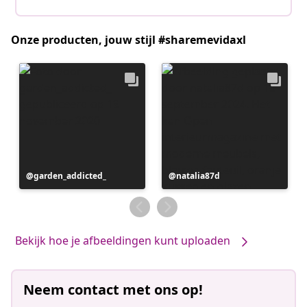
Onze producten, jouw stijl #sharemevidaxl
Bericht
garden_addicted_
Bericht
natalia87d
gepubliceerd
gepubliceerd
door
door
Bekijk hoe je afbeeldingen kunt uploaden
Neem contact met ons op!