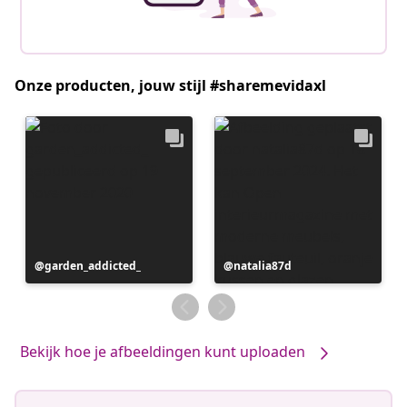
Onze producten, jouw stijl #sharemevidaxl
Bericht
garden_addicted_
Bericht
natalia87d
gepubliceerd
gepubliceerd
door
door
Bekijk hoe je afbeeldingen kunt uploaden