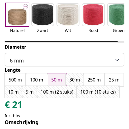
Naturel
Zwart
Wit
Rood
Groen
Diameter
6 mm
Lengte
500 m
100 m
50 m
30 m
250 m
25 m
10 m
5 m
100 m (2 stuks)
100 m (10 stuks)
€
21
Inc. btw
Omschrijving