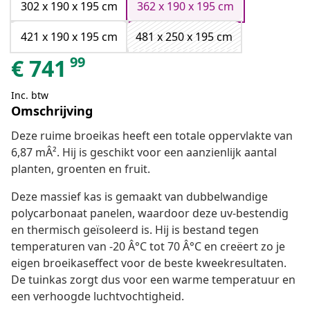
302 x 190 x 195 cm
362 x 190 x 195 cm
421 x 190 x 195 cm
481 x 250 x 195 cm
99
€
741
Inc. btw
Omschrijving
Deze ruime broeikas heeft een totale oppervlakte van
6,87 mÂ². Hij is geschikt voor een aanzienlijk aantal
planten, groenten en fruit.
Deze massief kas is gemaakt van dubbelwandige
polycarbonaat panelen, waardoor deze uv-bestendig
en thermisch geïsoleerd is. Hij is bestand tegen
temperaturen van -20 Â°C tot 70 Â°C en creëert zo je
eigen broeikaseffect voor de beste kweekresultaten.
De tuinkas zorgt dus voor een warme temperatuur en
een verhoogde luchtvochtigheid.