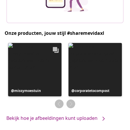
Onze producten, jouw stijl #sharemevidaxl
den
Bericht
missymoestuin
Bericht
corporatetocompost
gepubliceerd
gepubliceerd
door
door
Bekijk hoe je afbeeldingen kunt uploaden