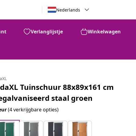
Nederlands
unt
Verlanglijstje
Winkelwagen
daXL
idaXL Tuinschuur 88x89x161 cm
egalvaniseerd staal groen
eur
(4 verkrijgbare opties)