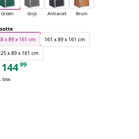
Groen
Grijs
Antraciet
Bruin
ootte
88 x 89 x 161 cm
161 x 89 x 161 cm
225 x 89 x 161 cm
99
144
. btw