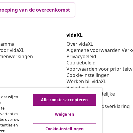
roeping van de overeenkomst
vidaXL
gramma
Over vidaXL
oor vidaXL
Algemene voorwaarden Verko
amenwerkingen
Privacybeleid
Cookiebeleid
Voorwaarden voor prioriteit
Cookie-instellingen
Werken bij vidaXL
Veiligheid
EU verantwoordelijke
 dat wij en
Beleid voor EPR
Alle cookies accepteren
n
Toegankelijkheidsverklaring
 te
dvertenties
Weigeren
tie over uw
tenties en
Cookie-instellingen
een