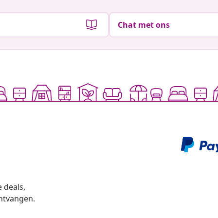
Chat met ons
 deals,
ntvangen.