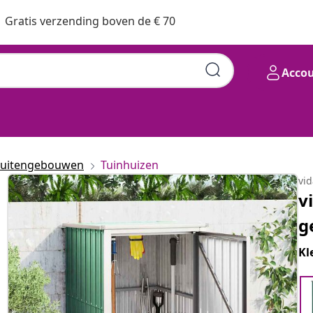
Gratis verzending boven de € 70
Acco
uitengebouwen
Tuinhuizen
vi
v
g
Kl