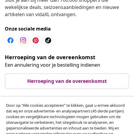
wekelijkse deals, seizoensaanbiedingen en nieuwe
artikelen van vidaXL ontvangen.
Onze sociale media
Herroeping van de overeenkomst
Een annulering voor je bestelling indienen
Herroeping van de overeenkomst
Door op “Alle cookies accepteren” te klikken, gaat u ermee akkoord
Klantenservice
dat wij en onze advertentie- en analysepartners (45 derde partijen)
cookies en vergelijkbare technologieën mogen gebruiken om de
sitenavigatie te verbeteren, het sitegebruik te analyseren, en
Zakelijk
gepersonaliseerde advertenties en inhoud aan te bieden. Wij en
onze partners verzamelen informatie over uw surfgedrag op