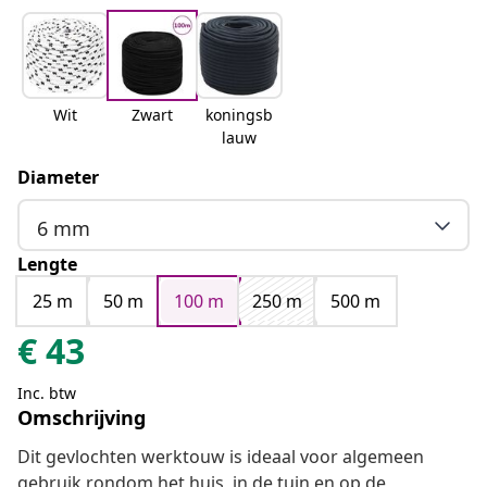
Wit
Zwart
koningsb
lauw
Diameter
6 mm
Lengte
25 m
50 m
100 m
250 m
500 m
€
43
Inc. btw
Omschrijving
Dit gevlochten werktouw is ideaal voor algemeen
gebruik rondom het huis, in de tuin en op de