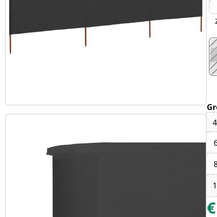
Gr
4
1
€