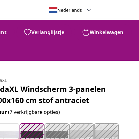
Nederlands
unt
Verlanglijstje
Winkelwagen
99
€
96
daXL
idaXL Windscherm 3-panelen
00x160 cm stof antraciet
eur
(7 verkrijgbare opties)