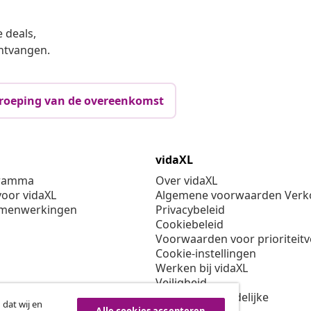
 deals,
ntvangen.
roeping van de overeenkomst
vidaXL
gramma
Over vidaXL
oor vidaXL
Algemene voorwaarden Verko
amenwerkingen
Privacybeleid
Cookiebeleid
Voorwaarden voor prioriteit
Cookie-instellingen
Werken bij vidaXL
Veiligheid
EU verantwoordelijke
 dat wij en