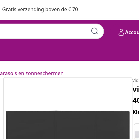
Gratis verzending boven de € 70
Acco
stof antraciet
arasols en zonneschermen
vi
v
4
Kl