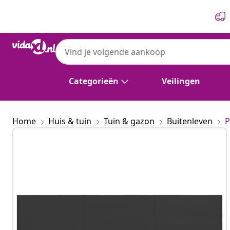
Vorige
Volgende
vidaXL
vidaXL Windscherm 3-panelen 400x160 cm 
Categorieën
Veilingen
Home
Huis & tuin
Tuin & gazon
Buitenleven
P