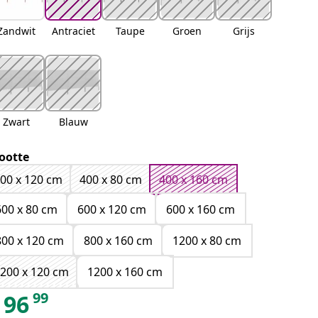
Zandwit
Antraciet
Taupe
Groen
Grijs
Zwart
Blauw
ootte
00 x 120 cm
400 x 80 cm
400 x 160 cm
600 x 80 cm
600 x 120 cm
600 x 160 cm
800 x 120 cm
800 x 160 cm
1200 x 80 cm
200 x 120 cm
1200 x 160 cm
99
96