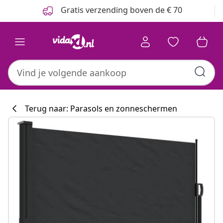
Vorige
Volgende
Gratis verzending boven de € 70
Terug naar: Parasols en zonneschermen