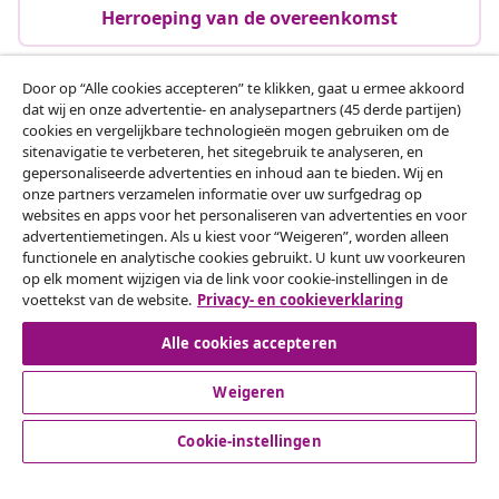
Herroeping van de overeenkomst
Door op “Alle cookies accepteren” te klikken, gaat u ermee akkoord
dat wij en onze advertentie- en analysepartners (45 derde partijen)
Klantenservice
cookies en vergelijkbare technologieën mogen gebruiken om de
sitenavigatie te verbeteren, het sitegebruik te analyseren, en
gepersonaliseerde advertenties en inhoud aan te bieden. Wij en
Zakelijk
onze partners verzamelen informatie over uw surfgedrag op
websites en apps voor het personaliseren van advertenties en voor
advertentiemetingen. Als u kiest voor “Weigeren”, worden alleen
vidaXL
functionele en analytische cookies gebruikt. U kunt uw voorkeuren
op elk moment wijzigen via de link voor cookie-instellingen in de
voettekst van de website.
Privacy- en cookieverklaring
Ontdek meer
Alle cookies accepteren
Weigeren
Cookie-instellingen
© 2008-2026 vidaXL www.vidaxl.nl is een website van vidaXL