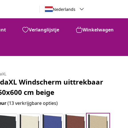
Nederlands
unt
Verlanglijstje
Winkelwagen
daXL
idaXL Windscherm uittrekbaar
60x600 cm beige
eur
(13 verkrijgbare opties)