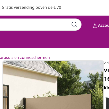
Gratis verzending boven de € 70
Acco
arasols en zonneschermen
vi
v
1
Kl