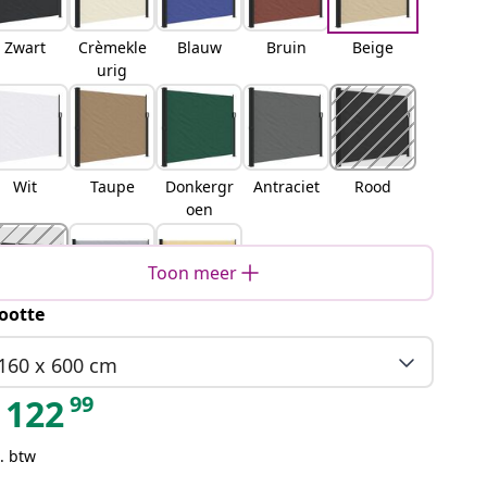
Zwart
Crèmekle
Blauw
Bruin
Beige
urig
Wit
Taupe
Donkergr
Antraciet
Rood
oen
Toon meer
ootte
erracott
Grijs
Zand
a
160 x 600 cm
99
122
. btw