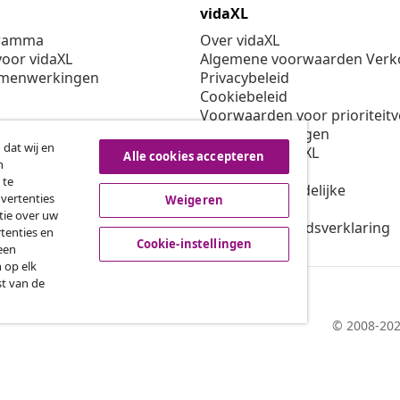
vidaXL
gramma
Over vidaXL
oor vidaXL
Algemene voorwaarden Verko
amenwerkingen
Privacybeleid
Cookiebeleid
Voorwaarden voor prioriteit
Cookie-instellingen
 dat wij en
Werken bij vidaXL
Alle cookies accepteren
n
Veiligheid
 te
EU verantwoordelijke
dvertenties
Weigeren
Beleid voor EPR
tie over uw
Toegankelijkheidsverklaring
tenties en
Cookie-instellingen
een
 op elk
st van de
© 2008-202