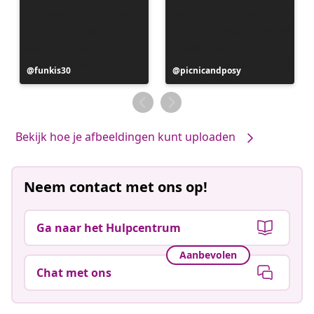
Bericht
funkis30
Bericht
picnicandposy
gepubliceerd
gepubliceerd
door
door
Bekijk hoe je afbeeldingen kunt uploaden
Neem contact met ons op!
Ga naar het Hulpcentrum
Aanbevolen
Chat met ons