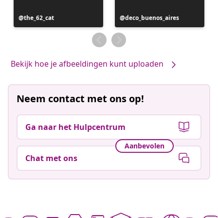
Bericht
the_62_cat
Bericht
deco_buenos_aires
gepubliceerd
gepubliceerd
door
door
Bekijk hoe je afbeeldingen kunt uploaden
Neem contact met ons op!
Ga naar het Hulpcentrum
Aanbevolen
Chat met ons