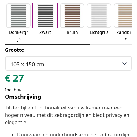
Donkergr
Zwart
Bruin
Lichtgrijs
Zandbrui
ijs
n
Grootte
105 x 150 cm
€
27
Inc. btw
Omschrijving
Til de stijl en functionaliteit van uw kamer naar een
hoger niveau met dit zebragordijn en biedt privacy en
elegantie.
Duurzaam en onderhoudsarm: het zebragordijn