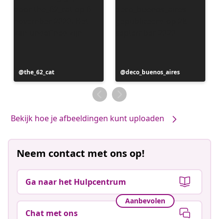
Bericht
the_62_cat
Bericht
deco_buenos_aires
gepubliceerd
gepubliceerd
door
door
Bekijk hoe je afbeeldingen kunt uploaden
Neem contact met ons op!
Ga naar het Hulpcentrum
Aanbevolen
Chat met ons