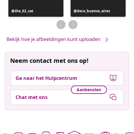
Bericht
the_62_cat
Bericht
deco_buenos_aires
gepubliceerd
gepubliceerd
door
door
Bekijk hoe je afbeeldingen kunt uploaden
Neem contact met ons op!
Ga naar het Hulpcentrum
Aanbevolen
Chat met ons