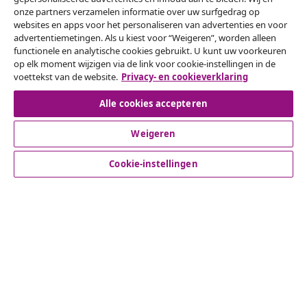
onze partners verzamelen informatie over uw surfgedrag op
websites en apps voor het personaliseren van advertenties en voor
Herroeping van de overeenkomst
advertentiemetingen. Als u kiest voor “Weigeren”, worden alleen
functionele en analytische cookies gebruikt. U kunt uw voorkeuren
Een annulering voor je bestelling indienen
op elk moment wijzigen via de link voor cookie-instellingen in de
voettekst van de website.
Privacy- en cookieverklaring
Herroeping van de overeenkomst
Alle cookies accepteren
Weigeren
Klantenservice
Cookie-instellingen
Zakelijk
vidaXL
Ontdek meer