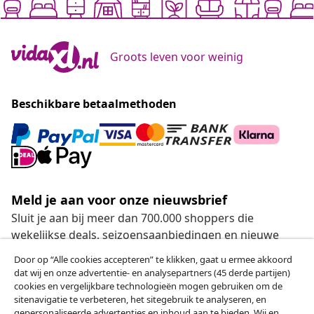
Groots leven voor weinig
Beschikbare betaalmethoden
Meld je aan voor onze nieuwsbrief
Sluit je aan bij meer dan 700.000 shoppers die
wekelijkse deals, seizoensaanbiedingen en nieuwe
artikelen van vidaXL ontvangen.
Door op “Alle cookies accepteren” te klikken, gaat u ermee akkoord
dat wij en onze advertentie- en analysepartners (45 derde partijen)
Onze sociale media
cookies en vergelijkbare technologieën mogen gebruiken om de
sitenavigatie te verbeteren, het sitegebruik te analyseren, en
gepersonaliseerde advertenties en inhoud aan te bieden. Wij en