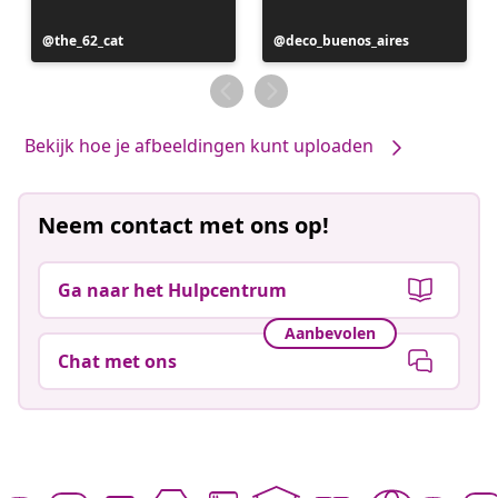
Bericht
the_62_cat
Bericht
deco_buenos_aires
gepubliceerd
gepubliceerd
door
door
Bekijk hoe je afbeeldingen kunt uploaden
Neem contact met ons op!
Ga naar het Hulpcentrum
Aanbevolen
Chat met ons