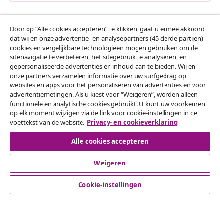
Door op “Alle cookies accepteren” te klikken, gaat u ermee akkoord
Klantenservice
dat wij en onze advertentie- en analysepartners (45 derde partijen)
cookies en vergelijkbare technologieën mogen gebruiken om de
sitenavigatie te verbeteren, het sitegebruik te analyseren, en
Zakelijk
gepersonaliseerde advertenties en inhoud aan te bieden. Wij en
onze partners verzamelen informatie over uw surfgedrag op
websites en apps voor het personaliseren van advertenties en voor
vidaXL
advertentiemetingen. Als u kiest voor “Weigeren”, worden alleen
functionele en analytische cookies gebruikt. U kunt uw voorkeuren
op elk moment wijzigen via de link voor cookie-instellingen in de
Ontdek meer
voettekst van de website.
Privacy- en cookieverklaring
Alle cookies accepteren
Weigeren
Cookie-instellingen
© 2008-2026 vidaXL www.vidaxl.nl is een website van vidaXL
Marketplace B.V.