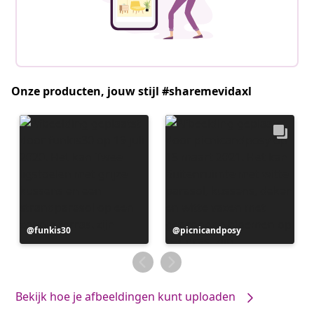
Onze producten, jouw stijl #sharemevidaxl
Bericht
funkis30
Bericht
picnicandposy
gepubliceerd
gepubliceerd
door
door
Bekijk hoe je afbeeldingen kunt uploaden