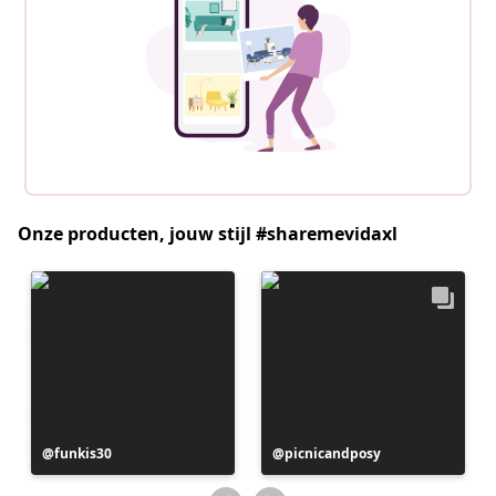
Onze producten, jouw stijl #sharemevidaxl
Bericht
funkis30
Bericht
picnicandposy
gepubliceerd
gepubliceerd
door
door