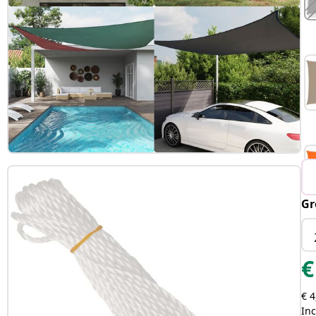
Gr
€
€ 4
Inc