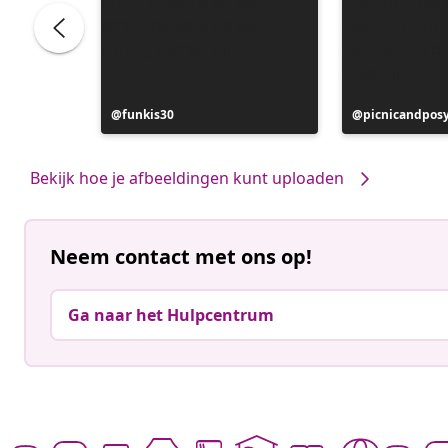
Bericht
funkis30
Bericht
picnicandpos
gepubliceerd
gepubliceerd
door
door
Bekijk hoe je afbeeldingen kunt uploaden
Neem contact met ons op!
Ga naar het Hulpcentrum