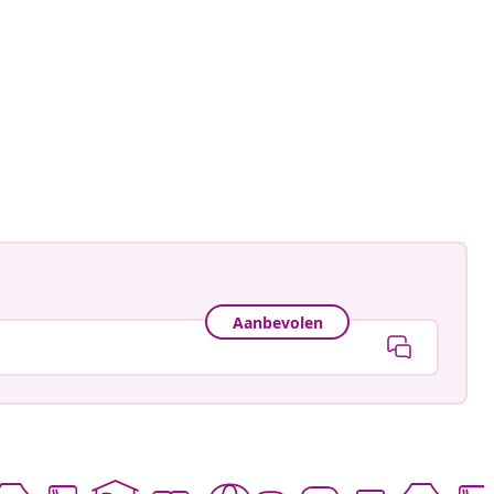
ankay
ceerd
Aanbevolen