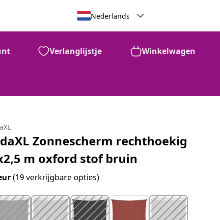
Nederlands
unt
Verlanglijstje
Winkelwagen
daXL
idaXL Zonnescherm rechthoekig
x2,5 m oxford stof bruin
eur
(19 verkrijgbare opties)