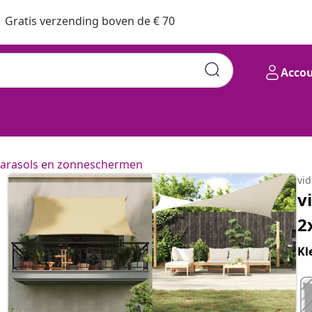
Gratis verzending boven de € 70
Acco
arasols en zonneschermen
vi
v
2
Kl