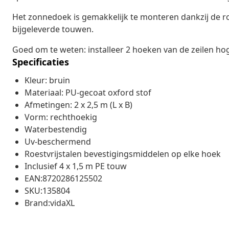
Het zonnedoek is gemakkelijk te monteren dankzij de roes
bijgeleverde touwen.
Goed om te weten: installeer 2 hoeken van de zeilen ho
Specificaties
Kleur: bruin
Materiaal: PU-gecoat oxford stof
Afmetingen: 2 x 2,5 m (L x B)
Vorm: rechthoekig
Waterbestendig
Uv-beschermend
Roestvrijstalen bevestigingsmiddelen op elke hoek
Inclusief 4 x 1,5 m PE touw
EAN:8720286125502
SKU:135804
Brand:vidaXL