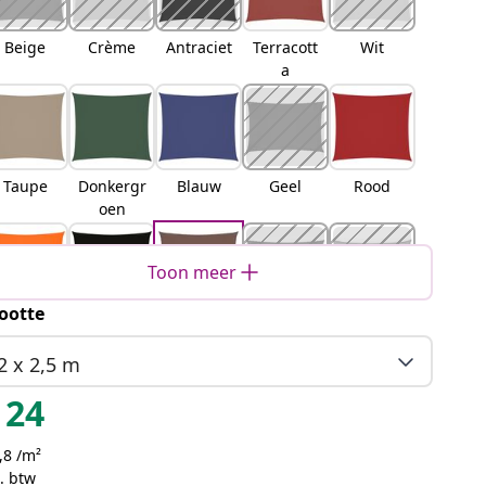
Beige
Crème
Antraciet
Terracott
Wit
a
Taupe
Donkergr
Blauw
Geel
Rood
oen
Toon meer
ootte
Oranje
Zwart
Bruin
Lichtgrijs
Zand
2 x 2,5 m
24
,8 /m²
Oranje
Geel en
Blauw en
Lichtgrijs
. btw