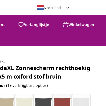
Nederlands
unt
Verlanglijstje
Winkelwagen
daXL
idaXL Zonnescherm rechthoekig
x5 m oxford stof bruin
eur
(19 verkrijgbare opties)