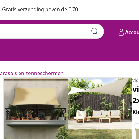
Gratis verzending boven de € 70
Acco
arasols en zonneschermen
vi
v
2
Kl