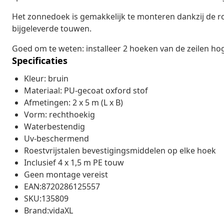
Het zonnedoek is gemakkelijk te monteren dankzij de roes
bijgeleverde touwen.
Goed om te weten: installeer 2 hoeken van de zeilen ho
Specificaties
Kleur: bruin
Materiaal: PU-gecoat oxford stof
Afmetingen: 2 x 5 m (L x B)
Vorm: rechthoekig
Waterbestendig
Uv-beschermend
Roestvrijstalen bevestigingsmiddelen op elke hoek
Inclusief 4 x 1,5 m PE touw
Geen montage vereist
EAN:8720286125557
SKU:135809
Brand:vidaXL