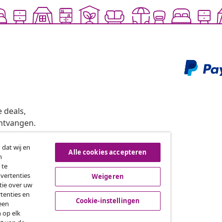
 deals,
ntvangen.
 dat wij en
Alle cookies accepteren
n
roeping van de overeenkomst
 te
dvertenties
Weigeren
tie over uw
tenties en
vidaXL
Cookie-instellingen
een
 op elk
gramma
Over vidaXL