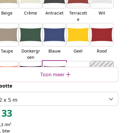
Beige
Crème
Antraciet
Terracott
Wit
a
Taupe
Donkergr
Blauw
Geel
Rood
oen
Toon meer
ootte
Oranje
Zwart
Bruin
Lichtgrijs
Zand
2 x 5 m
33
,3 /m²
Oranje
Geel en
Blauw en
Lichtgrijs
. btw