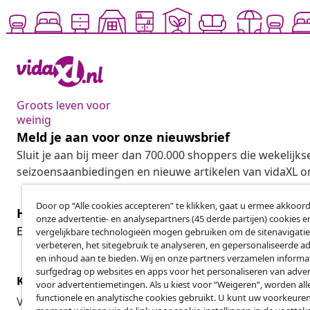
Groots leven voor
weinig
Meld je aan voor onze nieuwsbrief
Sluit je aan bij meer dan 700.000 shoppers die wekelijkse
seizoensaanbiedingen en nieuwe artikelen van vidaXL o
Door op “Alle cookies accepteren” te klikken, gaat u ermee akkoord
Herroeping van de overeenkomst
onze advertentie- en analysepartners (45 derde partijen) cookies e
Her
Een annulering voor je bestelling indienen
vergelijkbare technologieën mogen gebruiken om de sitenavigatie
verbeteren, het sitegebruik te analyseren, en gepersonaliseerde a
en inhoud aan te bieden. Wij en onze partners verzamelen informa
surfgedrag op websites en apps voor het personaliseren van adver
Klantenservice
Zakelijk
voor advertentiemetingen. Als u kiest voor “Weigeren”, worden all
functionele en analytische cookies gebruikt. U kunt uw voorkeuren
Volg je bestelling
Affiliatepro