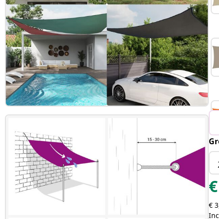
Gr
€
€ 3
Inc