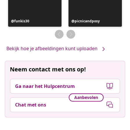
Bericht
funkis30
Bericht
picnicandposy
gepubliceerd
gepubliceerd
door
door
Bekijk hoe je afbeeldingen kunt uploaden
Neem contact met ons op!
Ga naar het Hulpcentrum
Aanbevolen
Chat met ons