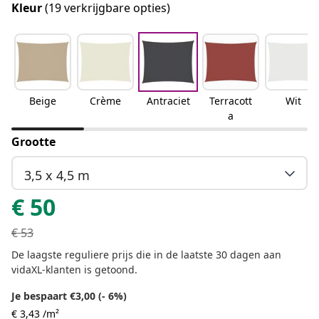
Kleur
(19 verkrijgbare opties)
Beige
Crème
Antraciet
Terracott
Wit
a
Grootte
3,5 x 4,5 m
€
50
€
53
De laagste reguliere prijs die in de laatste 30 dagen aan
vidaXL-klanten is getoond.
Je bespaart €3,00 (- 6%)
€ 3,43 /m²