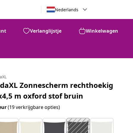
Nederlands
unt
Verlanglijstje
Winkelwagen
daXL
idaXL Zonnescherm rechthoekig
x4,5 m oxford stof bruin
eur
(19 verkrijgbare opties)