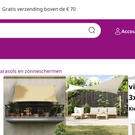
Gratis verzending boven de € 70
Acco
arasols en zonneschermen
vi
v
3
Kl