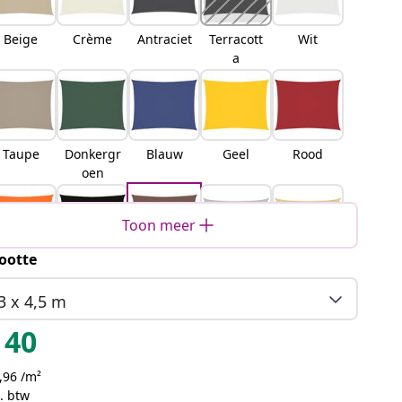
Beige
Crème
Antraciet
Terracott
Wit
a
Taupe
Donkergr
Blauw
Geel
Rood
oen
Toon meer
ootte
Oranje
Zwart
Bruin
Lichtgrijs
Zand
3 x 4,5 m
40
,96 /m²
Oranje
Geel en
Blauw en
Lichtgrijs
. btw