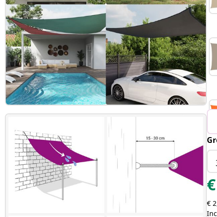
Gr
€
€ 2
Inc