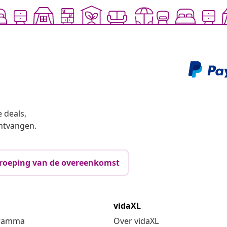
 deals,
ntvangen.
roeping van de overeenkomst
vidaXL
gramma
Over vidaXL