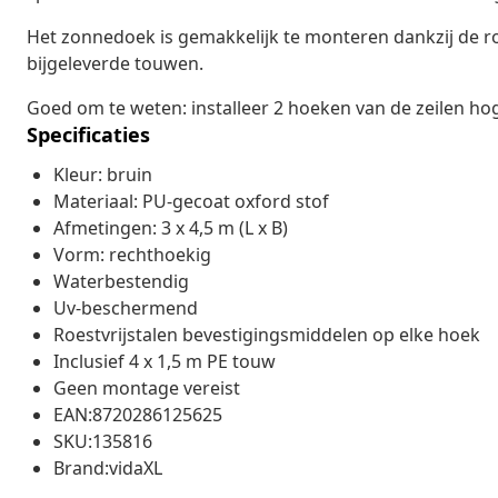
Het zonnedoek is gemakkelijk te monteren dankzij de roes
bijgeleverde touwen.
Goed om te weten: installeer 2 hoeken van de zeilen ho
Specificaties
Kleur: bruin
Materiaal: PU-gecoat oxford stof
Afmetingen: 3 x 4,5 m (L x B)
Vorm: rechthoekig
Waterbestendig
Uv-beschermend
Roestvrijstalen bevestigingsmiddelen op elke hoek
Inclusief 4 x 1,5 m PE touw
Geen montage vereist
EAN:8720286125625
SKU:135816
Brand:vidaXL